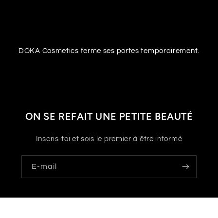
et
passer
au
contenu
DOKA Cosmetics ferme ses portes temporairement.
Saisir avec un mot de passe
ON SE REFAIT UNE PETITE BEAUTÉ
Inscris-toi et sois le premier à être informé
E-mail